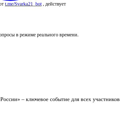
бот
t.me/Svarka21_bot
, действует
вопросы в режиме реального времени.
 России» – ключевое событие для всех участников