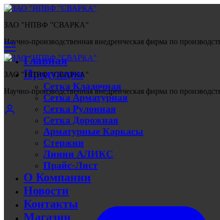
ЗАО "НПВФ "СВАРКА"
Научно-производственная внедренческая фирма по производств
Главная
Продукция
ЗАО "НПВФ "СВАРКА"
Сетка Кладочная
Научно-производственная внедренческая фирма по производств
Сетка Арматурная
Сетка Рулонная
Сетка Дорожная
Арматурные Каркасы
Стержни
Линии АЛИКС
Прайс-Лист
О Компании
Новости
Контакты
Магазин