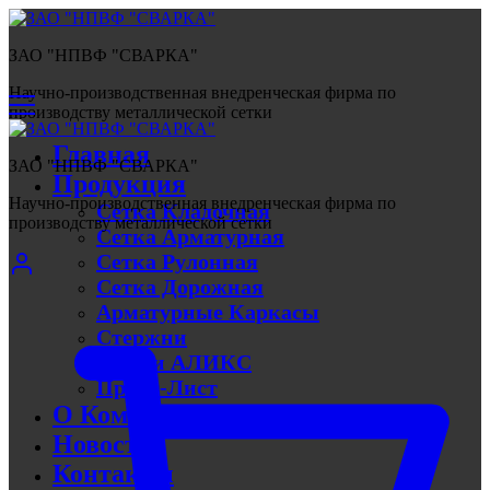
ЗАО "НПВФ "СВАРКА"
Научно-производственная внедренческая фирма по
производству металлической сетки
Главная
ЗАО "НПВФ "СВАРКА"
Продукция
Научно-производственная внедренческая фирма по
Сетка Кладочная
производству металлической сетки
Сетка Арматурная
Сетка Рулонная
Сетка Дорожная
Арматурные Каркасы
Стержни
Линии АЛИКС
Прайс-Лист
О Компании
Новости
Контакты