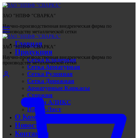
ЗАО "НПВФ "СВАРКА"
Научно-производственная внедренческая фирма по
производству металлической сетки
Главная
ЗАО "НПВФ "СВАРКА"
Продукция
Научно-производственная внедренческая фирма по
Сетка Кладочная
производству металлической сетки
Сетка Арматурная
Сетка Рулонная
Сетка Дорожная
Арматурные Каркасы
Стержни
Линии АЛИКС
Прайс-Лист
О Компании
Новости
Контакты