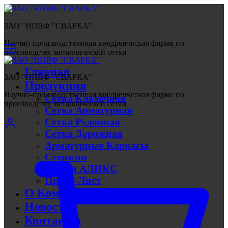
ЗАО "НПВФ "СВАРКА"
Научно-производственная внедренческая фирма по
производству металлической сетки
Главная
ЗАО "НПВФ "СВАРКА"
Продукция
Научно-производственная внедренческая фирма по
Сетка Кладочная
производству металлической сетки
Сетка Арматурная
Сетка Рулонная
Сетка Дорожная
Арматурные Каркасы
Стержни
Линии АЛИКС
Прайс-Лист
О Компании
Новости
Контакты